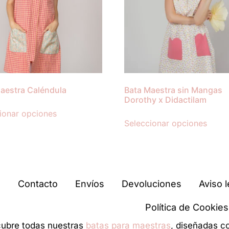
aestra Caléndula
Bata Maestra sin Mangas
Dorothy x Didactilam
ionar opciones
Seleccionar opciones
Contacto
Envíos
Devoluciones
Aviso l
Política de Cookies
ubre todas nuestras
batas para maestras
, diseñadas c