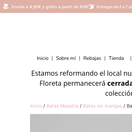
Envíos a 4,95€ y gratis a partir de 80€
Entregas de 5 a 7 d
Inicio
Sobre mí
Rebajas
Tienda
Estamos reformando el local nue
Floreta permanecerá
cerrada
colecció
Inicio
/
Batas Maestra
/
Batas sin mangas
/ Ba