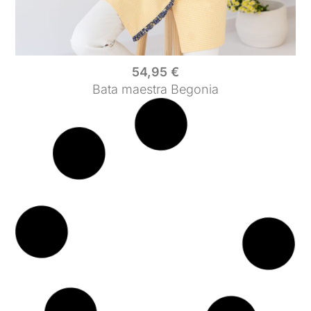
54,95
€
Bata maestra Begonia