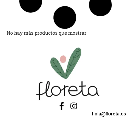
Sin existencias
59,00
€
Bata maestra Caléndula