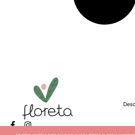
Desc
hola@floreta.es
Usamos cookies para asegurar que te damos la mejor experienc