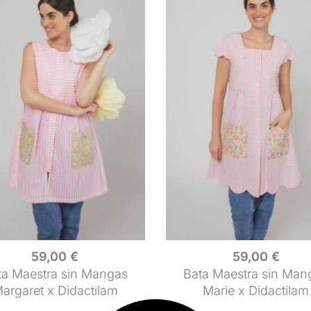
59,00
€
59,00
€
ta Maestra sin Mangas
Bata Maestra sin Man
argaret x Didactilam
Marie x Didactilam