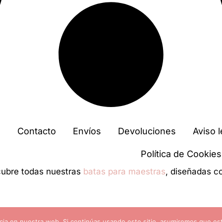
Contacto
Envíos
Devoluciones
Aviso l
Política de Cookies
ubre todas nuestras
batas para maestras
, diseñadas c
ia en nuestra web. Si continúas usando este sitio, asumiremos que est