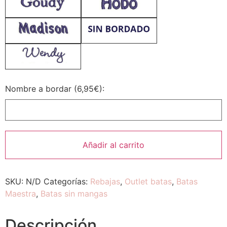
Nombre a bordar (6,95€):
Añadir al carrito
SKU:
N/D
Categorías:
Rebajas
,
Outlet batas
,
Batas
Maestra
,
Batas sin mangas
Descripción