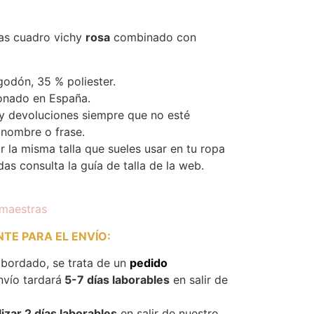
as cuadro vichy
rosa
combinado con
odón, 35 % poliester.
onado en España.
y devoluciones siempre que no esté
 nombre o frase.
la misma talla que sueles usar en tu ropa
das consulta la guía de talla de la web.
 maestras
TE PARA EL ENVÍO
:
 bordado, se trata de un
pedido
nvío tardará
5-7 días laborables
en salir de
izar 2 días laborables
en salir de nuestro