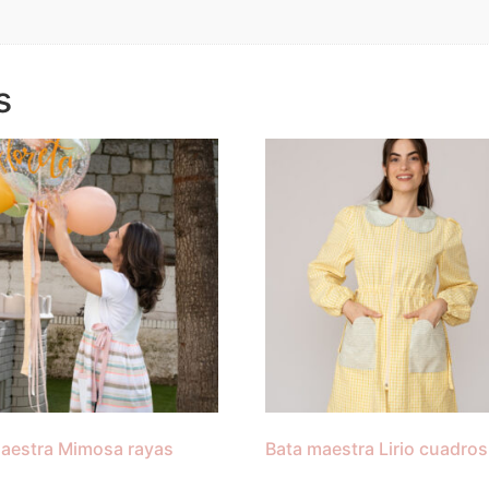
s
aestra Mimosa rayas
Bata maestra Lirio cuadros