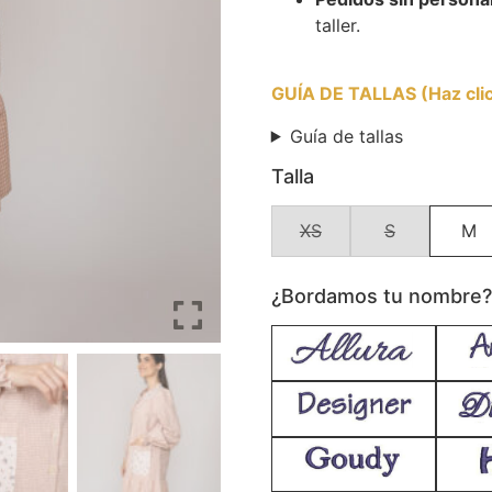
taller.
GUÍA DE TALLAS (Haz click
Guía de tallas
Talla
XS
S
M
¿Bordamos tu nombre? E