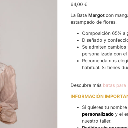
64,00
€
La Bata
Margot
con mang
estampado de flores.
Composición 65% alg
Diseñado y confecci
Se admiten cambios 
personalizada con el
Recomendamos elegir 
habitual. Si tienes du
Descubre más
batas para
INFORMACIÓN IMPORTAN
Si quieres tu nombre
personalizado
y el e
nuestro taller.
Pedidos sin personal