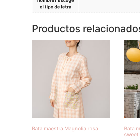
nombre? Escoge
el tipo de letra
Productos relacionado
Bata maestra Magnolia rosa
Bata m
sweet