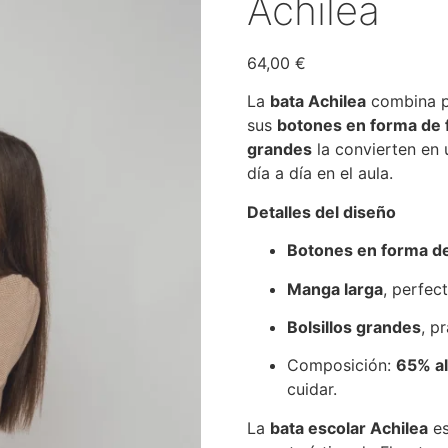
Achilea
64,00
€
La
bata Achilea
combina pr
sus
botones en forma de f
grandes
la convierten en 
día a día en el aula.
Detalles del diseño
Botones en forma de
Manga larga
, perfec
Bolsillos grandes
, p
Composición:
65% al
cuidar.
La
bata escolar Achilea
es