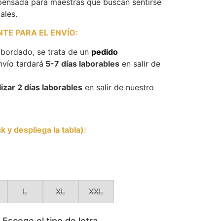
: pensada para maestras que buscan sentirse
ales.
TE PARA EL ENVÍO
:
 bordado, se trata de un
pedido
nvío tardará
5-7 días laborables
en salir de
izar 2 días laborables
en salir de nuestro
 y despliega la tabla)
:
L
XL
XXL
scoge el tipo de letra