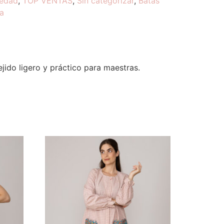
edad
,
TOP VENTAS
,
Sin categorizar
,
Batas
a
ejido ligero y práctico para maestras.