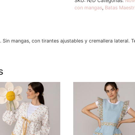
SKU:
N/D
Categorías:
Nov
con mangas
,
Batas Maestr
Sin mangas, con tirantes ajustables y cremallera lateral. T
s