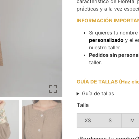
característico de Floreta
prácticas y a la vez especi
INFORMACIÓN IMPORTAN
Si quieres tu nombre
personalizado
y el e
nuestro taller.
Pedidos sin personal
taller.
GUÍA DE TALLAS (Haz click
Guía de tallas
Talla
XS
S
M
¿Bordamos tu nombre? E