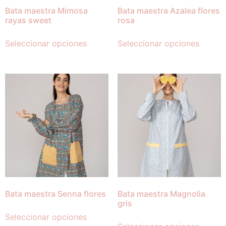
Bata maestra Mimosa
Bata maestra Azalea flores
rayas sweet
rosa
Seleccionar opciones
Seleccionar opciones
Bata maestra Senna flores
Bata maestra Magnolia
gris
Seleccionar opciones