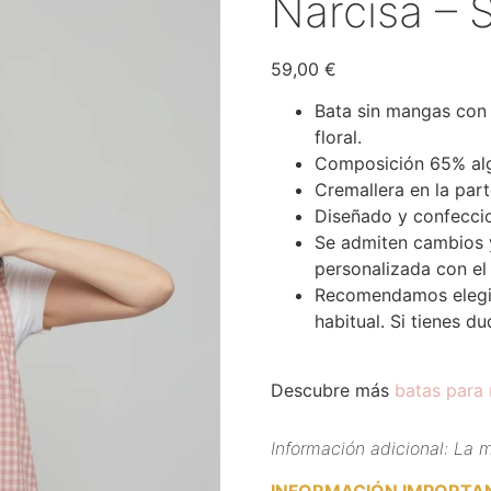
Narcisa – 
59,00
€
Bata sin mangas con 
floral.
Composición 65% alg
Cremallera en la part
Diseñado y confecci
Se admiten cambios 
personalizada con el
Recomendamos elegir 
habitual. Si tienes du
Descubre más
batas para
Información adicional: La m
INFORMACIÓN IMPORTAN