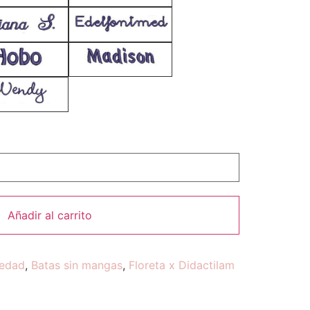
Añadir al carrito
edad
,
Batas sin mangas
,
Floreta x Didactilam