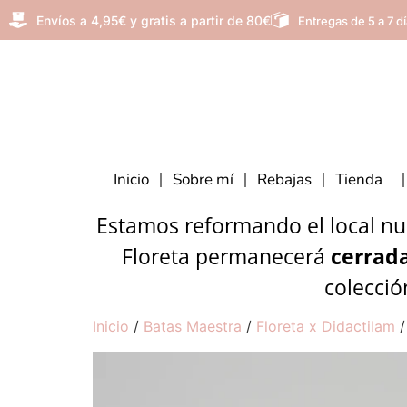
Envíos a 4,95€ y gratis a partir de 80€
Entregas de 5 a 7 d
Inicio
Sobre mí
Rebajas
Tienda
Estamos reformando el local nue
Floreta permanecerá
cerrada
colecció
Inicio
/
Batas Maestra
/
Floreta x Didactilam
/