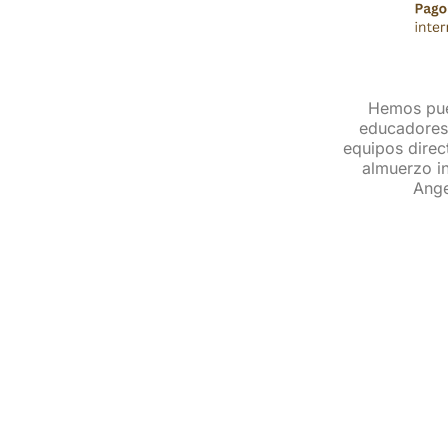
Hemos pues
educadores,
equipos direc
almuerzo in
Ange