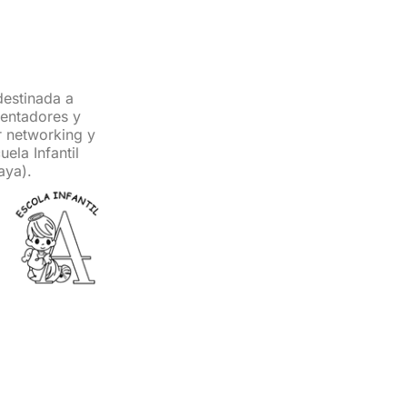
destinada a
ientadores y
r networking y
ela Infantil
aya).