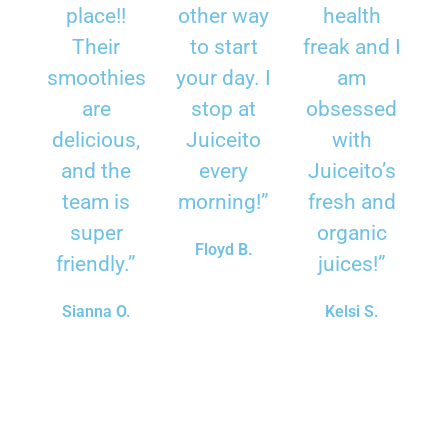
place!!
other way
health
Their
to start
freak and I
smoothies
your day. I
am
are
stop at
obsessed
delicious,
Juiceito
with
and the
every
Juiceito’s
team is
morning!”
fresh and
super
organic
Floyd B.
friendly.”
juices!”
Sianna O.
Kelsi S.