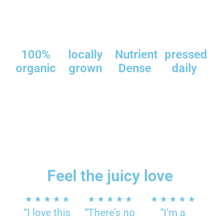
100%
locally
Nutrient
pressed
organic
grown
Dense
daily
Feel the juicy love
★
★
★
★
★
★
★
★
★
★
★
★
★
★
★
“I love this
“There’s no
“I’m a